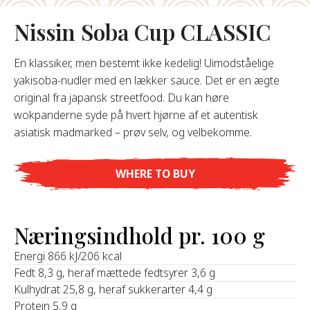
Nissin Soba Cup CLASSIC
Om Os
En klassiker, men bestemt ikke kedelig! Uimodståelige
s Grundlægger
yakisoba-nudler med en lækker sauce. Det er en ægte
res Historie
original fra japansk streetfood. Du kan høre
omheds Værdier
wokpanderne syde på hvert hjørne af et autentisk
redygtighed
asiatisk madmarked – prøv selv, og velbekomme.
Ofte
WHERE TO BUY
Stillede
pørgsmål
Næringsindhold pr. 100 g
Kontakt
Energi 866 kJ/206 kcal
Fedt 8,3 g, heraf mættede fedtsyrer 3,6 g
Kulhydrat 25,8 g, heraf sukkerarter 4,4 g
Protein 5,9 g