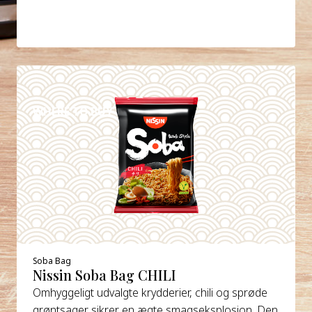
DETAILS
WHERE TO BUY
Soba Bag
Nissin Soba Bag CHILI
Omhyggeligt udvalgte krydderier, chili og sprøde
grøntsager sikrer en ægte smagseksplosion. Den