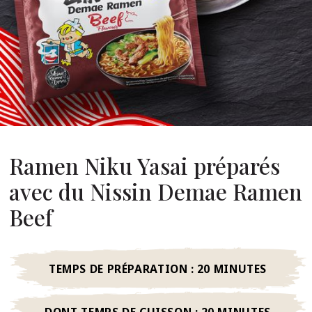
opos De Nous
re Fondateur
tre Histoire
s De L’entreprise
Durabilité
Ramen Niku Yasai préparés
FAQ
avec du Nissin Demae Ramen
Beef
Contact
TEMPS DE PRÉPARATION :
20 MINUTES
DONT TEMPS DE CUISSON :
20 MINUTES