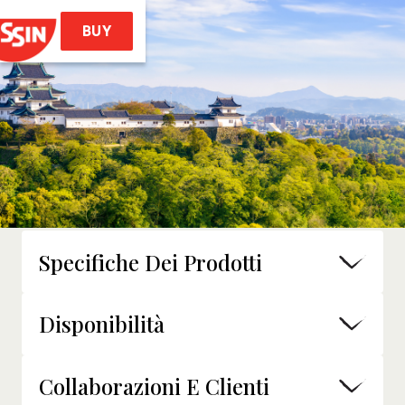
BUY
Home
Prodotti
les (stile Ramen)
 Noodles Soba
Specifiche Dei Prodotti
emae Ramen
Soba Bag
Disponibilità
Ricette
Collaborazioni E Clienti