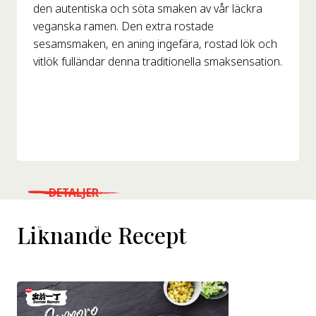
den autentiska och söta smaken av vår läckra
veganska ramen. Den extra rostade
sesamsmaken, en aning ingefära, rostad lök och
vitlök fulländar denna traditionella smaksensation.
DETALJER
WHERE TO BUY
Liknande Recept