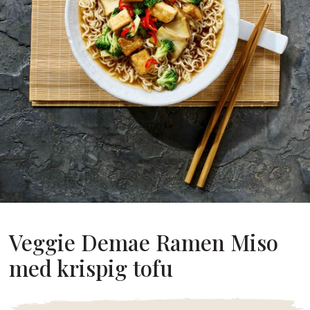
Om Oss
år Grundare
år Historia
agsvärderingar
Hållbarhet
Vanliga
Frågor
Kontakta
Veggie Demae Ramen Miso
med krispig tofu