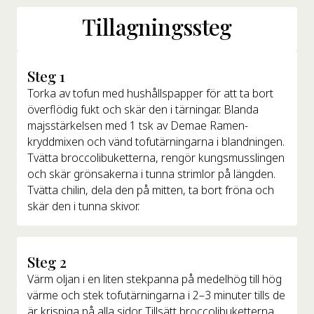
Tillagningssteg
Steg 1
Torka av tofun med hushållspapper för att ta bort
överflödig fukt och skär den i tärningar. Blanda
majsstärkelsen med 1 tsk av Demae Ramen-
kryddmixen och vänd tofutärningarna i blandningen.
Tvätta broccolibuketterna, rengör kungsmusslingen
och skär grönsakerna i tunna strimlor på längden.
Tvätta chilin, dela den på mitten, ta bort fröna och
skär den i tunna skivor.
Steg 2
Värm oljan i en liten stekpanna på medelhög till hög
värme och stek tofutärningarna i 2–3 minuter tills de
är krispiga på alla sidor. Tillsätt broccolibuketterna