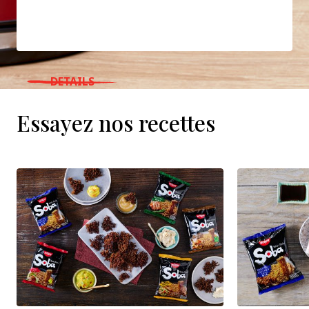
DETAILS
WHERE TO BUY
Essayez nos recettes