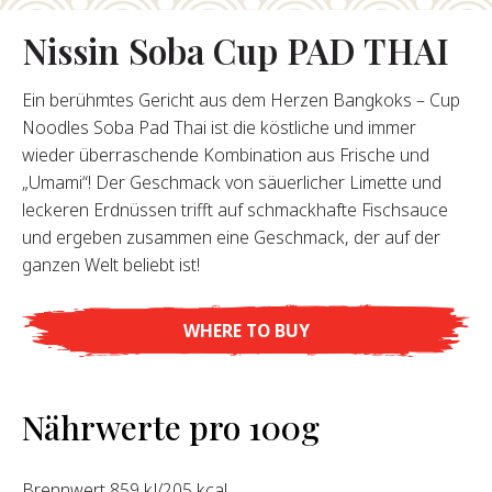
Nissin Soba Cup PAD THAI
opos De Nous
Ein berühmtes Gericht aus dem Herzen Bangkoks – Cup
re Fondateur
Noodles Soba Pad Thai ist die köstliche und immer
tre Histoire
wieder überraschende Kombination aus Frische und
s De L’entreprise
„Umami“! Der Geschmack von säuerlicher Limette und
Durabilité
leckeren Erdnüssen trifft auf schmackhafte Fischsauce
und ergeben zusammen eine Geschmack, der auf der
FAQ
ganzen Welt beliebt ist!
WHERE TO BUY
Contact
Nährwerte pro 100g
Brennwert 859 kJ/205 kcal