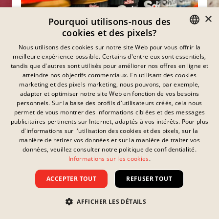
×
Pourquoi utilisons-nous des
cookies et des pixels?
GERMAN
Nous utilisons des cookies sur notre site Web pour vous offrir la
meilleure expérience possible. Certains d'entre eux sont essentiels,
ENGLISH
tandis que d'autres sont utilisés pour améliorer nos offres en ligne et
Vous avez déjà envie d’y
atteindre nos objectifs commerciaux. En utilisant des cookies
FRENCH
marketing et des pixels marketing, nous pouvons, par exemple,
goûter ?
adapter et optimiser notre site Web en fonction de vos besoins
DANISH
personnels. Sur la base des profils d'utilisateurs créés, cela nous
Découvrez les boutiques en ligne où vous pouvez
SWEDISH
permet de vous montrer des informations ciblées et des messages
publicitaires pertinents sur Internet, adaptés à vos intérêts. Pour plus
facilement commander vos produits préférés et
HUNGARIAN
d'informations sur l'utilisation des cookies et des pixels, sur la
les recevoir directement chez vous !
manière de retirer vos données et sur la manière de traiter vos
ITALIAN
données, veuillez consulter notre politique de confidentialité.
WHERE TO BUY
Informations sur les cookies
.
UK
ACCEPTER TOUT
REFUSER TOUT
AFFICHER LES DÉTAILS