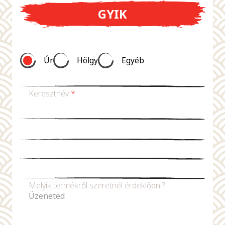
GYIK
Úr
Hölgy
Egyéb
Keresztnév
*
Vezetéknév *
E-mail-cím
*
Telefonszám
Melyik termékről szeretnél érdeklődni?