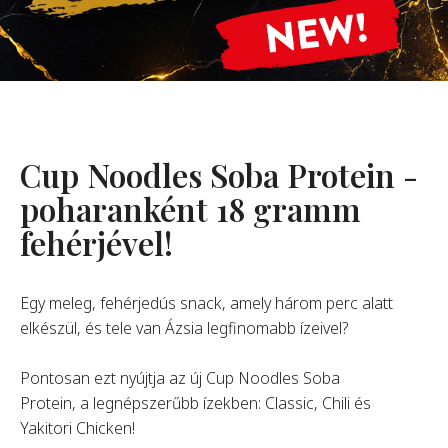
Rólunk
Alapítónk
örténetünk
alati Értékeink
Cup Noodles Soba Protein -
ntarthatóság
Karrier
poharanként 18 gramm
fehérjével!
GYIK
Egy meleg, fehérjedús snack, amely három perc alatt
elkészül, és tele van Ázsia legfinomabb ízeivel?
apcsolat
Pontosan ezt nyújtja az új Cup Noodles Soba
Protein, a legnépszerűbb ízekben: Classic, Chili és
Yakitori Chicken!