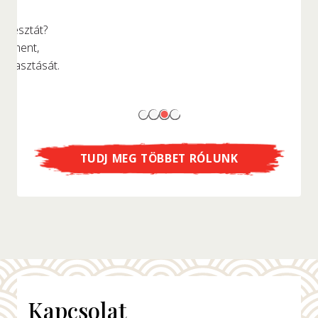
...ellátogathatsz az eredeti fakunyhó replikájába,
ahol az instant tésztát megalkották?
TUDJ MEG TÖBBET RÓLUNK
Kapcsolat