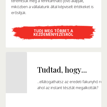
teremtsük meg a fenntartható jövő alapjait,
miközben a vállalatunk által képviselt értékeket is
erősítjük.
TUDJ MEG TÖBBET A
KEZDEMÉNYEZÉSRŐL
Tudtad, hogy...