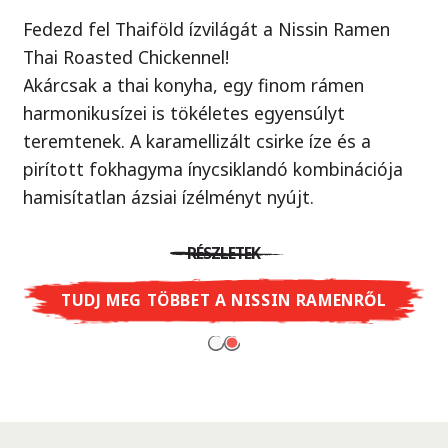
Fedezd fel Thaiföld ízvilágát a Nissin Ramen
Örök klasszikus, új köntösben!
Thai Roasted Chickennel!
Ellenállhatatlan yakisoba tészta ízletes szója
Akárcsak a thai konyha, egy finom rámen
szósszal, ami egy autentikus japán street food.
harmonikusízei is tökéletes egyensúlyt
Próbáld ki Te is - mintha egy valódi ázsiai piacon
teremtenek. A karamellizált csirke íze és a
járnál, ahol a wok sercegését hallod minden
pirított fokhagyma ínycsiklandó kombinációja
sarkon.
hamisítatlan ázsiai ízélményt nyújt.
RÉSZLETEK
RÉSZLETEK
TUDJ MEG TÖBBET A CUP NOODLES
SOBA-RÓL
TUDJ MEG TÖBBET A NISSIN RAMENRŐL