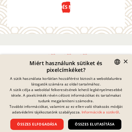
KÜLDÉS MOST
×
Miért használunk sütiket és
pixelcímkéket?
Adatvédelmi Nyilatkozat
GERMAN
A sütik használata korlátlan hozzáférést biztosít a weboldalunkra
Impresszum
látogatók számára az oldal tartalmához.
Jogi Információk
ENGLISH
A sütik célja a weboldal felkeresésének lehető legkényelmesebbé
Kapcsolat
tétele. A pixelcímkék révén célzott információkat és tartalmakat
FRENCH
Sütik
tudunk megjeleníteni számodra.
GYIK
További információkat, valamint az ez ellen való tiltakozás módját
Jelenleg nincs
DANISH
folyamatban lévő
adatvédelmi tájékoztatónk szabályozza.
Információk a sütikről
.
Letöltések
nyereményjáték.
SWEDISH
Visszaélés Bejelentés
ÖSSZES ELFOGADÁSA
ÖSSZES ELUTASÍTÁSA
Általános Szerződési Feltételek
HUNGARIAN