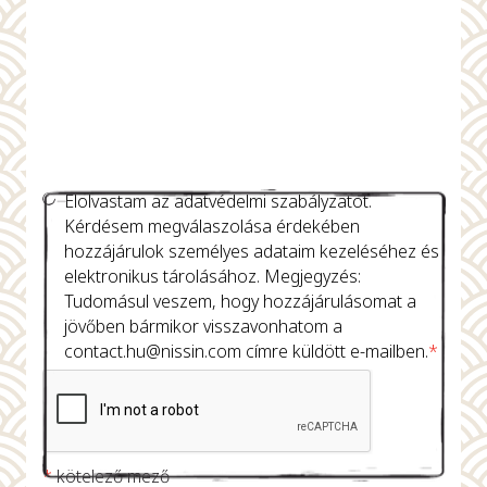
Elolvastam az adatvédelmi szabályzatot.
Kérdésem megválaszolása érdekében
hozzájárulok személyes adataim kezeléséhez és
elektronikus tárolásához. Megjegyzés:
Tudomásul veszem, hogy hozzájárulásomat a
jövőben bármikor visszavonhatom a
contact.hu@nissin.com
címre küldött e-mailben.
*
*
kötelező mező