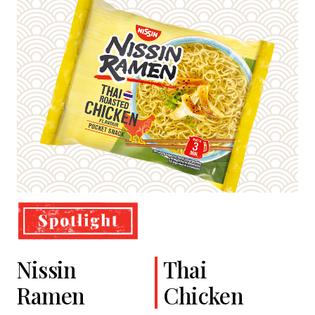
Nissin
Cup Noodles
Classic
Thai
Ramen
Soba
Chicken