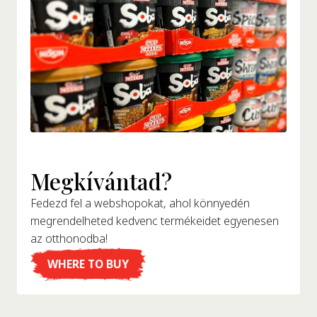
Megkívántad?
Fedezd fel a webshopokat, ahol könnyedén
megrendelheted kedvenc termékeidet egyenesen
az otthonodba!
WHERE TO BUY