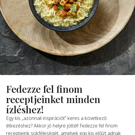
Rólunk
Alapítónk
örténetünk
alati Értékeink
ntarthatóság
Karrier
GYIK
Fedezze fel finom
receptjeinket minden
apcsolat
ízléshez!
Egy kis „azonnali inspirációt” keres a következő
étkezéshez? Akkor jó helyre jöttél! Fedezze fel finom
receptjeink sokféleségét, amelyek egy kis előízt adnak