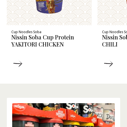
Cup Noodles Soba
Cup Noodles S
Nissin Soba Cup Protein
Nissin So
YAKITORI CHICKEN
CHILI
RÉSZLETEK
RÉSZ