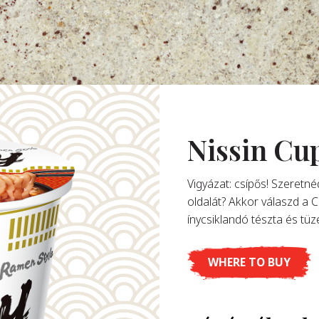
Nissin Cu
Vigyázat: csípős! Szeretn
oldalát? Akkor válaszd a 
ínycsiklandó tészta és tüze
WHERE TO BUY