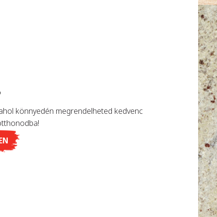
?
 ahol könnyedén megrendelheted kedvenc
otthonodba!
EN