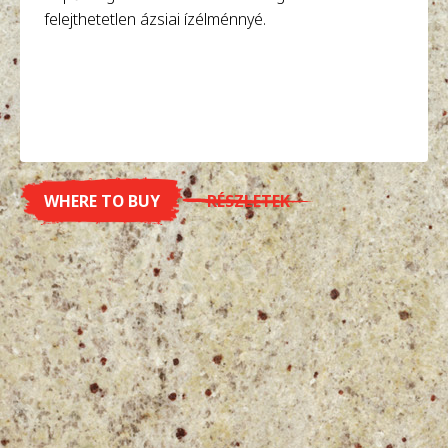
felejthetetlen ázsiai ízélménnyé.
WHERE TO BUY
RÉSZLETEK