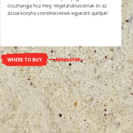
összhangja hoz meg. Vegetáriánusoknak és az
ázsiai konyha szerelmeseinek egyaránt ajánljuk!
WHERE TO BUY
RÉSZLETEK