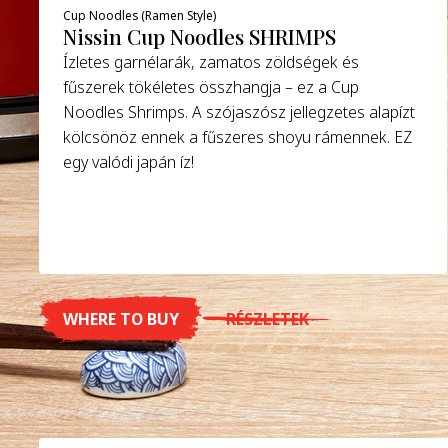
Cup Noodles (Ramen Style)
Nissin Cup Noodles SHRIMPS
Ízletes garnélarák, zamatos zöldségek és
fűszerek tökéletes összhangja – ez a Cup
Noodles Shrimps. A szójaszósz jellegzetes alapízt
kölcsönöz ennek a fűszeres shoyu rámennek. EZ
egy valódi japán íz!
WHERE TO BUY
RÉSZLETEK