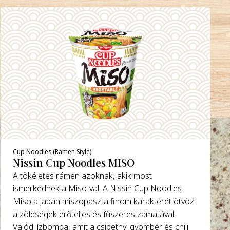
Cup Noodles (Ramen Style)
Nissin Cup Noodles MISO
A tökéletes rámen azoknak, akik most
ismerkednek a Miso-val. A Nissin Cup Noodles
Miso a japán miszopaszta finom karakterét ötvözi
a zöldségek erőteljes és fűszeres zamatával.
Valódi ízbomba, amit a csipetnyi gyömbér és chili