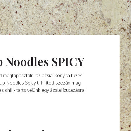
p Noodles SPICY
éd megtapasztalni az ázsiai konyha tüzes
Cup Noodles Spicy-t! Pirított szezámmag,
s chili - tarts velünk egy ázsiai ízutazásra!