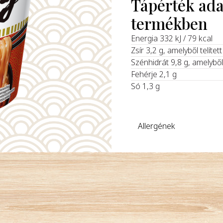
Tápérték ad
termékben
Energia 332 kJ / 79 kcal
Zsír 3,2 g, amelyből telítet
Szénhidrát 9,8 g, amelybő
Fehérje 2,1 g
Só 1,3 g
Allergének