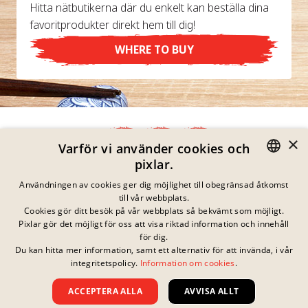
Hitta nätbutikerna där du enkelt kan beställa dina
favoritprodukter direkt hem till dig!
WHERE TO BUY
×
Varför vi använder cookies och
pixlar.
Integritetspolicy
GERMAN
Användningen av cookies ger dig möjlighet till obegränsad åtkomst
Impressum
till vår webbplats.
Juridisk Information
ENGLISH
Cookies gör ditt besök på vår webbplats så bekvämt som möjligt.
Kontakta
Pixlar gör det möjligt för oss att visa riktad information och innehåll
FRENCH
Cookies
för dig.
Vanliga Frågor
Du kan hitta mer information, samt ett alternativ för att invända, i vår
DANISH
Inga pågående
integritetspolicy.
Information om cookies
.
Nedladdningar
tävlingar just nu
SWEDISH
Whistleblowing
ACCEPTERA ALLA
AVVISA ALLT
Allmänna Villkor
HUNGARIAN