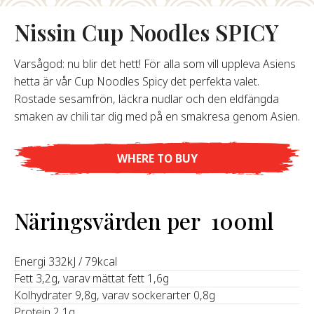
Nissin Cup Noodles SPICY
Om Oss
Varsågod: nu blir det hett! För alla som vill uppleva Asiens
år Grundare
hetta är vår Cup Noodles Spicy det perfekta valet.
år Historia
Rostade sesamfrön, läckra nudlar och den eldfängda
agsvärderingar
smaken av chili tar dig med på en smakresa genom Asien.
Hållbarhet
WHERE TO BUY
Vanliga
Frågor
Näringsvärden per 100ml
Kontakta
‍Energi 332kJ / 79kcal
Fett 3,2g, varav mättat fett 1,6g
Kolhydrater 9,8g, varav sockerarter 0,8g
Protein 2,1g