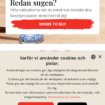
Redan sugen?
Hitta nätbutikerna där du enkelt kan beställa dina
favoritprodukter direkt hem till dig!
WHERE TO BUY
×
Varför vi använder cookies och
pixlar.
Integritetspolicy
GERMAN
Användningen av cookies ger dig möjlighet till obegränsad åtkomst
Impressum
till vår webbplats.
Juridisk Information
ENGLISH
Cookies gör ditt besök på vår webbplats så bekvämt som möjligt.
Kontakta
Pixlar gör det möjligt för oss att visa riktad information och innehåll
FRENCH
Cookies
för dig.
Vanliga Frågor
Du kan hitta mer information, samt ett alternativ för att invända, i vår
DANISH
Inga pågående
integritetspolicy.
Information om cookies
.
Nedladdningar
tävlingar just nu
SWEDISH
Whistleblowing