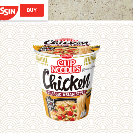
BUY
Hem
rodukter
les (Ramen Style)
 Noodles Soba
emae Ramen
Soba Bag
issin Ramen
Recept