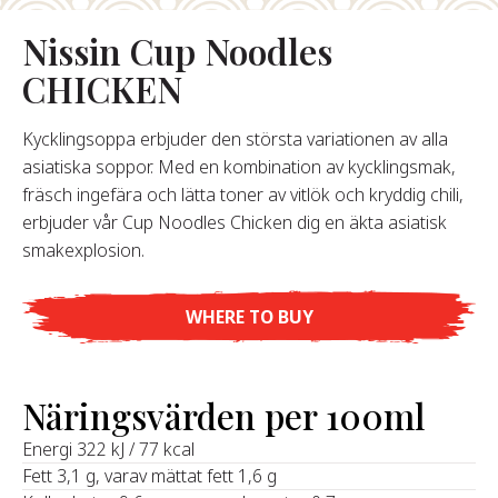
Nissin Cup Noodles
Om Oss
CHICKEN
år Grundare
år Historia
Kycklingsoppa erbjuder den största variationen av alla
agsvärderingar
asiatiska soppor. Med en kombination av kycklingsmak,
Hållbarhet
fräsch ingefära och lätta toner av vitlök och kryddig chili,
erbjuder vår Cup Noodles Chicken dig en äkta asiatisk
smakexplosion.
Vanliga
Frågor
WHERE TO BUY
Kontakta
Näringsvärden per 100ml
‍Energi 322 kJ / 77 kcal
Fett 3,1 g, varav mättat fett 1,6 g