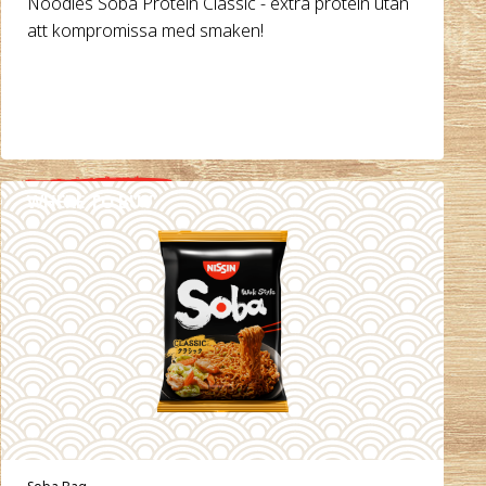
Noodles Soba Protein Classic - extra protein utan
att kompromissa med smaken!
WHERE TO BUY
DETAILS
Soba Bag