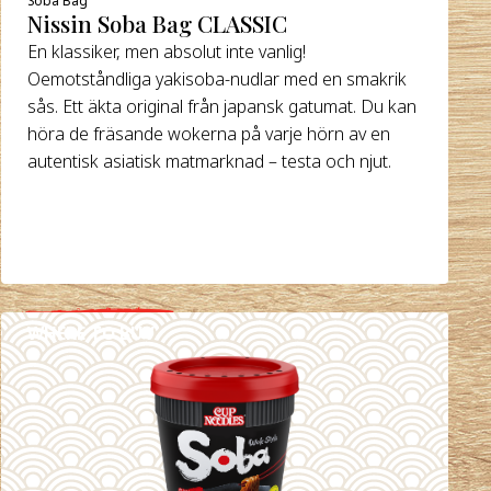
Nissin Soba Bag CLASSIC
En klassiker, men absolut inte vanlig!
Oemotståndliga yakisoba-nudlar med en smakrik
sås. Ett äkta original från japansk gatumat. Du kan
höra de fräsande wokerna på varje hörn av en
autentisk asiatisk matmarknad – testa och njut.
WHERE TO BUY
DETAILS