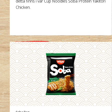
detta finns i vår Cup Noodles Soba Protein Yakitori
Chicken.
WHERE TO BUY
DETAILS
Soba Bag