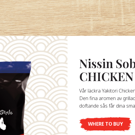
Nissin So
CHICKEN
Vår läckra Yakitori Chicke
Den fina aromen av grillad
doftande sås får dina smak
WHERE TO BUY