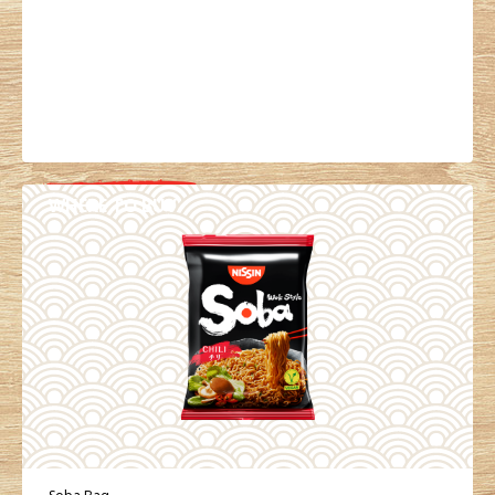
WHERE TO BUY
DETAILS
Soba Bag