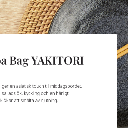
ba Bag YAKITORI
n ger en asiatisk touch till middagsbordet.
 salladslök, kyckling och en härligt
lökar att smälta av njutning.