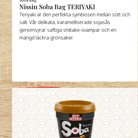
Nissin Soba Bag TERIYAKI
Teriyaki är den perfekta symbiosen mellan sött och
salt. Vår delikata, karamelliserade sojasås
genomsyrar saftiga shiitake-svampar och en
mängd läckra grönsaker.
WHERE TO BUY
DETAILS