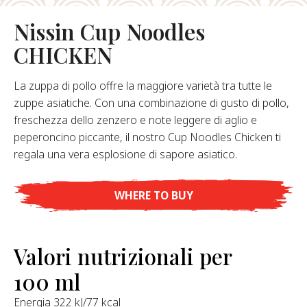
hi Siamo
Nissin Cup Noodles
stro Fondatore
CHICKEN
Nostra Storia
alori Aziendali
La zuppa di pollo offre la maggiore varietà tra tutte le
ostenibilità
zuppe asiatiche. Con una combinazione di gusto di pollo,
freschezza dello zenzero e note leggere di aglio e
peperoncino piccante, il nostro Cup Noodles Chicken ti
Domande
regala una vera esplosione di sapore asiatico.
requenti
WHERE TO BUY
Contatti
Valori nutrizionali per
100 ml
Energia 322 kJ/77 kcal