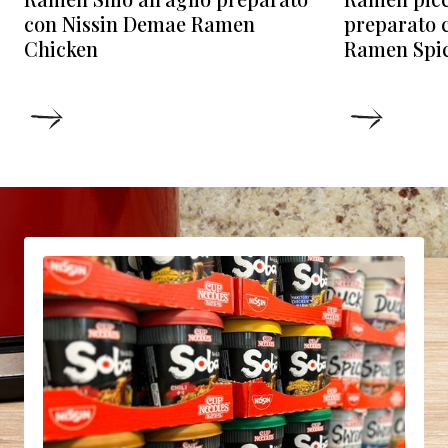
preparato 
con Nissin Demae Ramen
Ramen Spi
Chicken
DETTAGLI
DETTA