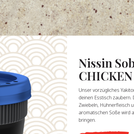
Nissin So
CHICKEN
Unser vorzügliches Yakitor
deinen Esstisch zaubern. 
Zwiebeln, Hühnerfleisch
aromatischen Soße wird a
bringen.