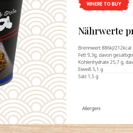
WHERE TO BUY
Nährwerte p
Brennwert 886kJ/212kcal
Fett 9,3g, davon gesättigt
Kohlenhydrate 25,7 g, da
Eiweiß 5,1 g
Salz 1,5 g
Allergeni