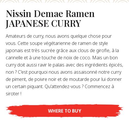
Nissin Demae Ramen
opos De Nous
JAPANESE CURRY
re Fondateur
tre Histoire
Amateurs de curry, nous avons quelque chose pour
s De L’entreprise
vous. Cette soupe végétarienne de ramen de style
Durabilité
japonais est très sucrée grâce aux clous de girofle, à la
cannelle et à une touche de noix de coco. Mais un bon
curry doit aussi ravir le palais avec des ingrédients épicés,
FAQ
non ? C'est pourquoi nous avons assaisonné notre curry
de piment, de poivre noir et de moutarde pour lui donner
un certain piquant. Qu'attendez-vous ? Commencez à
Contact
siroter !
WHERE TO BUY