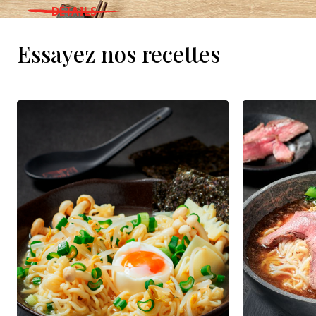
DÉTAILS
WHERE TO BUY
Essayez nos recettes