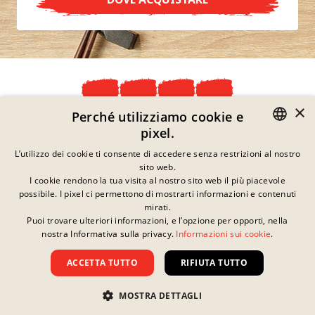
×
Perché utilizziamo cookie e
Dichiarazione Sulla Privacy
pixel.
Informazioni Legali
GERMAN
L’utilizzo dei cookie ti consente di accedere senza restrizioni al nostro
Note Legali
sito web.
Contatto
ENGLISH
I cookie rendono la tua visita al nostro sito web il più piacevole
Cookie
possibile. I pixel ci permettono di mostrarti informazioni e contenuti
FRENCH
Domande Frequenti
mirati.
Scaricati
Puoi trovare ulteriori informazioni, e l’opzione per opporti, nella
DANISH
Al momento non sono
nostra Informativa sulla privacy.
Informazioni sui cookie
.
Whistleblowing
presenti concorsi attivi.
SWEDISH
Riciclo
ACCETTA TUTTO
RIFIUTA TUTTO
Termini E Condizioni
HUNGARIAN
Diritto d'autore ©
2026
Nissin Foods GmbH
ITALIAN
MOSTRA DETTAGLI