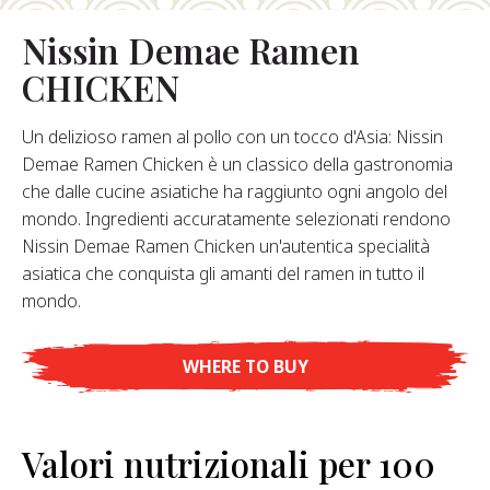
hi Siamo
Nissin Demae Ramen
stro Fondatore
CHICKEN
Nostra Storia
alori Aziendali
Un delizioso ramen al pollo con un tocco d'Asia: Nissin
ostenibilità
Demae Ramen Chicken è un classico della gastronomia
che dalle cucine asiatiche ha raggiunto ogni angolo del
mondo. Ingredienti accuratamente selezionati rendono
Domande
Nissin Demae Ramen Chicken un'autentica specialità
requenti
asiatica che conquista gli amanti del ramen in tutto il
mondo.
Contatti
WHERE TO BUY
Valori nutrizionali per 100