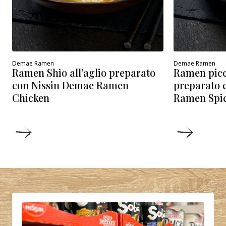
Demae Ramen
Demae Ramen
Ramen pic
Ramen Shio all’aglio preparato
preparato 
con Nissin Demae Ramen
Ramen Spi
Chicken
DETTAGLI
DETTA