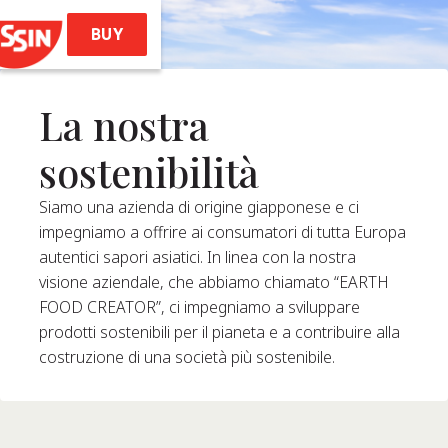
BUY
La nostra
Home
sostenibilità
Prodotti
Siamo una azienda di origine giapponese e ci
impegniamo a offrire ai consumatori di tutta Europa
les (stile Ramen)
autentici sapori asiatici. In linea con la nostra
visione aziendale, che abbiamo chiamato “EARTH
 Noodles Soba
FOOD CREATOR”, ci impegniamo a sviluppare
emae Ramen
prodotti sostenibili per il pianeta e a contribuire alla
Soba Bag
costruzione di una società più sostenibile.
Ricette