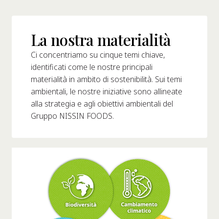
hi Siamo
stro Fondatore
La nostra materialità
Nostra Storia
Ci concentriamo su cinque temi chiave,
alori Aziendali
identificati come le nostre principali
ostenibilità
materialità in ambito di sostenibilità. Sui temi
ambientali, le nostre iniziative sono allineate
Domande
alla strategia e agli obiettivi ambientali del
Gruppo NISSIN FOODS.
requenti
Contatti