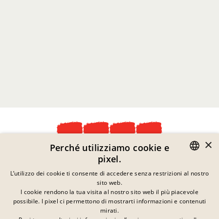
rinnovabili e la riduzione delle emissioni
mediante la collaborazione con gli
Leggi di più
stakeholder principali lungo la nostra
catena del valore.
OBIETTIVI E PROGRESSI
(*Rispetto all’anno base 2020)
×
Perché utilizziamo cookie e
Dichiarazione Sulla Privacy
pixel.
Informazioni Legali
GERMAN
L’utilizzo dei cookie ti consente di accedere senza restrizioni al nostro
Note Legali
sito web.
Contatto
ENGLISH
I cookie rendono la tua visita al nostro sito web il più piacevole
Cookie
possibile. I pixel ci permettono di mostrarti informazioni e contenuti
FRENCH
Domande Frequenti
mirati.