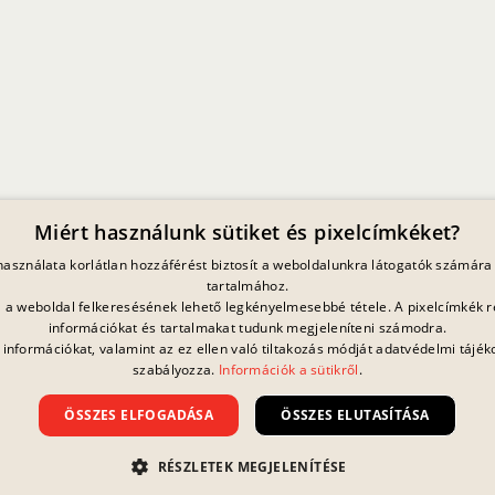
SZÁLLÍTÓI MAGATARTÁSI KÓDEX
CÉLKITŰZÉSEK ÉS ELŐREHALADÁS
Miért használunk sütiket és pixelcímkéket?
 használata korlátlan hozzáférést biztosít a weboldalunkra látogatók számára 
tartalmához.
ja a weboldal felkeresésének lehető legkényelmesebbé tétele. A pixelcímkék r
információkat és tartalmakat tudunk megjeleníteni számodra.
 információkat, valamint az ez ellen való tiltakozás módját adatvédelmi tájék
szabályozza.
Információk a sütikről
.
Jelenleg nincs
folyamatban lévő
nyereményjáték.
ÖSSZES ELFOGADÁSA
ÖSSZES ELUTASÍTÁSA
atvédelmi Nyilatkozat
Impresszum
Jogi Információk
Kapcsolat
Általános Szerződési Felté
RÉSZLETEK MEGJELENÍTÉSE